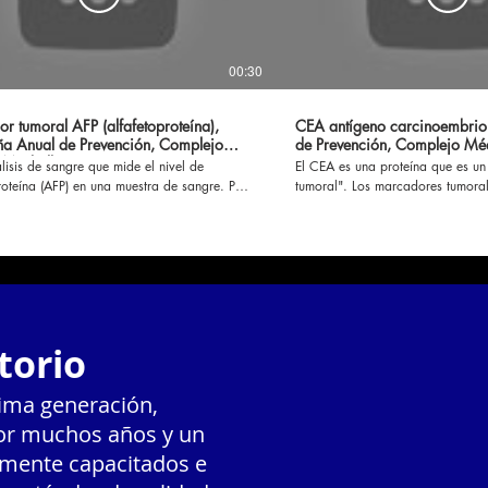
00:30
r tumoral AFP (alfafetoproteína),
CEA antígeno carcinoembri
 Anual de Prevención, Complejo
de Prevención, Complejo Mé
 Marbella
lisis de sangre que mide el nivel de
El CEA es una proteína que es un
roteína (AFP) en una muestra de sangre. Por
tumoral". Los marcadores tumoral
l, se usa para ayudar a diagnosticar
que suelen producir las células c
ipos de cáncer y... continuar
mas información aquí
www.complejomedicomarbella.com/descripcion-
https://www.complejomedicomarb
de-perfiles #laboratorio #doctor #salud
de-perfiles #laboratorio #diagnós
torio
tima generación,
por muchos años y un
tamente capacitados e