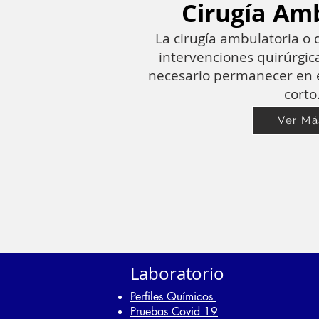
Cirugía Am
La cirugía ambulatoria o 
intervenciones quirúrgica
necesario permanecer en e
corto
Ver Má
Laboratorio
Perfiles Químicos
Pruebas Covid 19