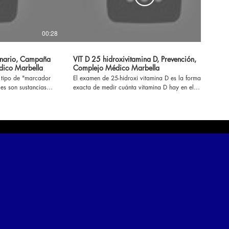
00:28
00:33
onario, Campaña
VIT D 25 hidroxivitamina D, Prevención,
dico Marbella
Complejo Médico Marbella
 tipo de "marcador
El examen de 25-hidroxi vitamina D es la forma más
es son sustancias
exacta de medir cuánta vitamina D hay en el
ancerosas o las...
cuerpo... continuar aquí
https://www.complejomedicomarbella.com/descripcion-
ella.com/descripcion-
de-perfiles #laboratorio #diagnóstico #salud
tico #salud