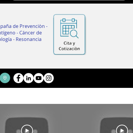
paña de Prevenciòn
-
ntígeno
-
Cáncer de
ología
-
Resonancia