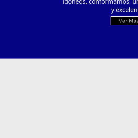
idóneos, conformamos un 
y excelen
Ver Má