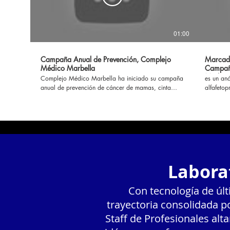
01:00
Campaña Anual de Prevención, Complejo
Marcado
Médico Marbella
Campaña
Médico
Complejo Médico Marbella ha iniciado su campaña
es un aná
anual de prevención de cáncer de mamas, cinta
alfafetop
rosada, y cáncer de próstata cinta celeste… para
lo genera
más información ingrese aquí
ciertos t
https://www.complejomedicomarbella.com/campanas-
https://
preventivas #laboratorio #mamas #prostata
Labora
Con tecnología de úl
trayectoria consolidada 
Staff de Profesionales al