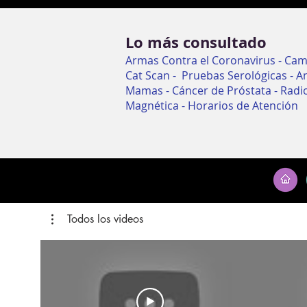
Lo más consultado
Armas Contra el Coronavirus
-
Cam
Cat Scan
-
Pruebas Serológicas
-
A
Mamas
-
Cáncer de Próstata
-
Radi
Magnética
-
Horarios de Atención
Todos los videos