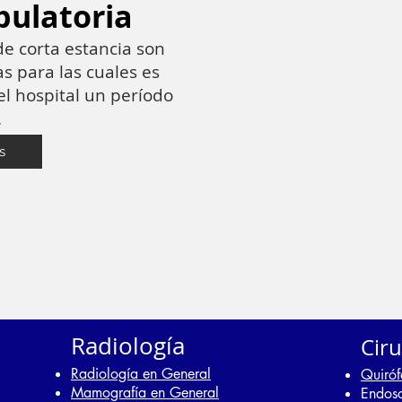
bulatoria
de corta estancia son
s para las cuales es
l hospital un período
.
s
Radiología
Cir
Radiología en General
Quiróf
Mamografía en General
Endos