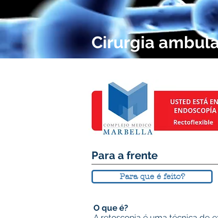
Cirurgia ambula
Para a frente
Para que é feito?
O que é?
A retoscopia é uma técnica de 