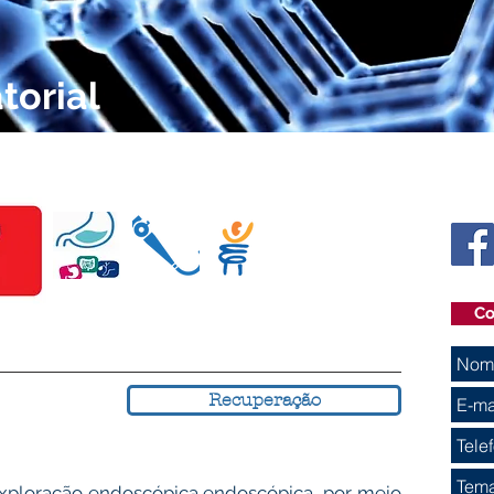
torial
Co
Recuperação
exploração endoscópica endoscópica, por meio