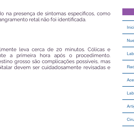
do na presença de sintomas específicos, como
ngramento retal não foi identificada.
Inic
Nue
almente leva cerca de 20 minutos. Cólicas e
Lab
te a primeira hora após o procedimento.
stino grosso são complicações possíveis, mas
spitalar devem ser cuidadosamente revisadas e
Rad
Ace
Lab
Art
Cir