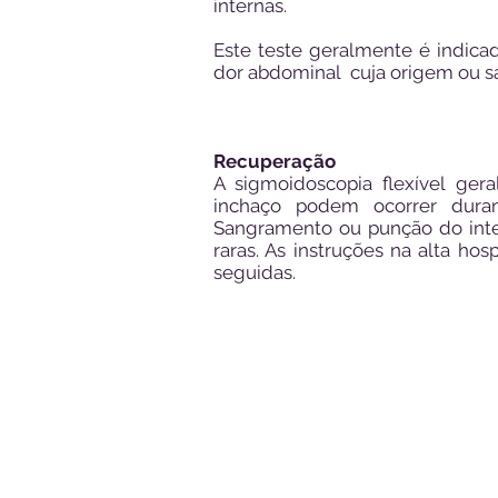
internas.
Este teste geralmente é indica
dor abdominal
cuja origem ou sa
Recuperação
A sigmoidoscopia flexível ger
inchaço podem ocorrer duran
Sangramento ou punção do inte
raras. As instruções na alta ho
seguidas.