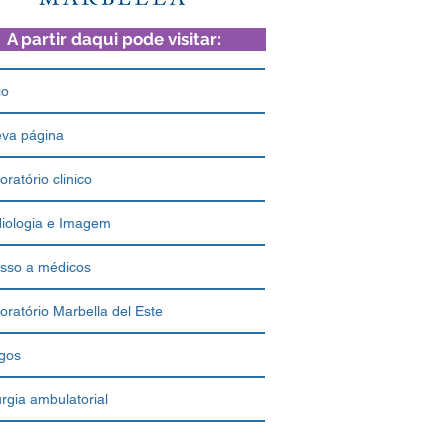
A partir daqui pode visitar:
io
va página
oratório clinico
iologia e Imagem
sso a médicos
oratório Marbella del Este
igos
urgia ambulatorial