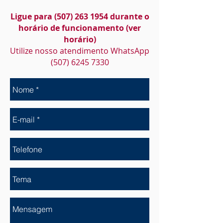
Ligue para
(507) 263 1954
durante o
horário de funcionamento (ver
horário)
Utilize nosso atendimento WhatsApp
(507) 6245 7330