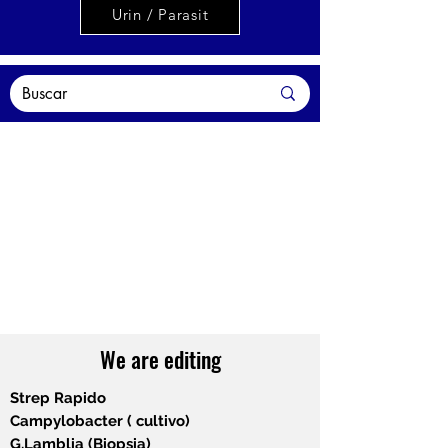
Urin / Parasit
We are editing
Strep Rapido
Campylobacter ( cultivo)
G.Lamblia (Biopsia)