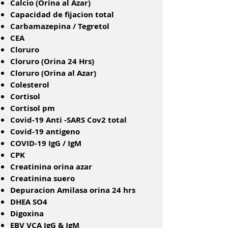
Calcio (Orina al Azar)
Capacidad de fijacion total
Carbamazepina / Tegretol
CEA
Cloruro
Cloruro (Orina 24 Hrs)
Cloruro (Orina al Azar)
Colesterol
Cortisol
Cortisol pm
Covid-19 Anti -SARS Cov2 total
Covid-19 antigeno
COVID-19 IgG / IgM
CPK
Creatinina orina azar
Creatinina suero
Depuracion Amilasa orina 24 hrs
DHEA SO4
Digoxina
EBV VCA IgG & IgM