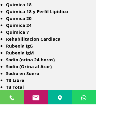
Quimica 18
Quimica 18 y Perfil Lipidico
Quimica 20
Quimica 24
Quimica 7
Rehabilitacion Cardiaca
Rubeola IgG
Rubeola IgM
Sodio (orina 24 horas)
Sodio (Orina al Azar)
Sodio en Suero
T3 Libre
T3 Total
T4 Libre
T4 Total
Teofilina
Tol insulina 2 hr
Tol insulina 3 hr
Tol insulina 4 hr