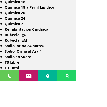
Quimica 18
Quimica 18 y Perfil Lipidico
Quimica 20
Quimica 24
Quimica 7
Rehabilitacion Cardiaca
Rubeola IgG
Rubeola IgM
Sodio (orina 24 horas)
Sodio (Orina al Azar)
Sodio en Suero
T3 Libre
T3 Total
T4 Libre
T4 Total
Teofilina
Tol insulina 2 hr
Tol insulina 3 hr
Tol insulina 4 hr
Tol insulina 5 hr