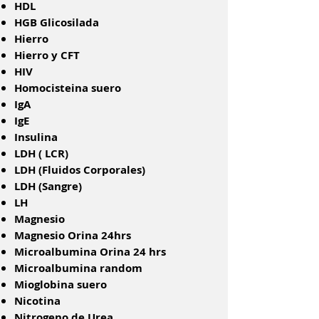
HDL
HGB Glicosilada
Hierro
Hierro y CFT
HIV
Homocisteina suero
IgA
IgE
Insulina
LDH ( LCR)
LDH (Fluidos Corporales)
LDH (Sangre)
LH
Magnesio
Magnesio Orina 24hrs
Microalbumina Orina 24 hrs
Microalbumina random
Mioglobina suero
Nicotina
Nitrogeno de Urea