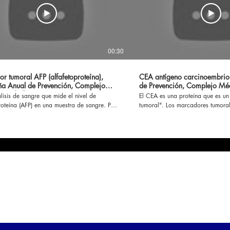
00:30
r tumoral AFP (alfafetoproteína),
CEA antígeno carcinoembri
 Anual de Prevención, Complejo
de Prevención, Complejo Mé
 Marbella
lisis de sangre que mide el nivel de
El CEA es una proteína que es un
roteína (AFP) en una muestra de sangre. Por
tumoral". Los marcadores tumoral
l, se usa para ayudar a diagnosticar
que suelen producir las células c
ipos de cáncer y... continuar
mas información aquí
www.complejomedicomarbella.com/descripcion-
https://www.complejomedicomarb
de-perfiles #laboratorio #doctor #salud
de-perfiles #laboratorio #diagnós