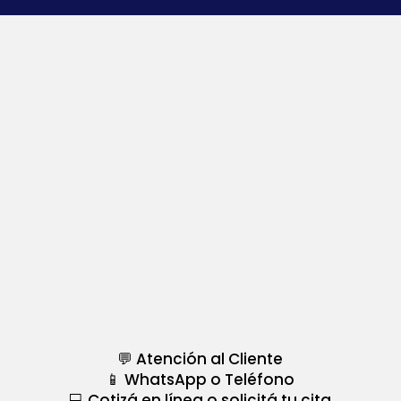
💬 Atención al Cliente
📱 WhatsApp o Teléfono
💻 Cotizá en línea o solicitá tu cita