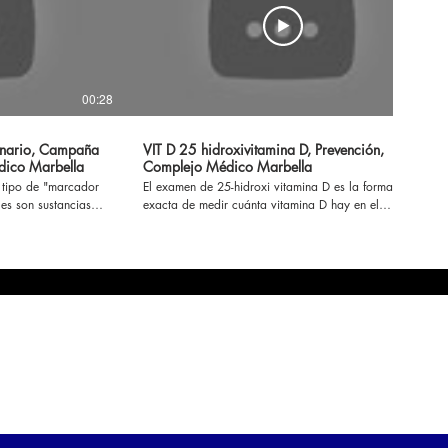
00:28
00:33
onario, Campaña
VIT D 25 hidroxivitamina D, Prevención,
dico Marbella
Complejo Médico Marbella
 tipo de "marcador
El examen de 25-hidroxi vitamina D es la forma más
es son sustancias
exacta de medir cuánta vitamina D hay en el
ancerosas o las...
cuerpo... continuar aquí
https://www.complejomedicomarbella.com/descripcion-
ella.com/descripcion-
de-perfiles #laboratorio #diagnóstico #salud
tico #salud