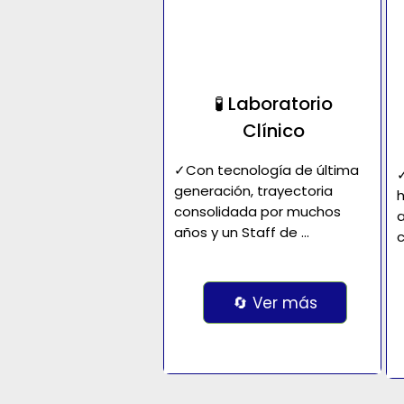
🧪 Laboratorio
Clínico
✓Con tecnología de última 
✓
generación, trayectoria 
h
consolidada por muchos 
a
años y un Staff de 
c
Profesionales altamente 
r
capacitados e idóneos, 
p
conformamos un estándar 
C
🔄 Ver más
de calidad y excelencia. 

p
Resultados precisos y 
p
confiables y Compromiso 
l
con la mejor atención...
h
2