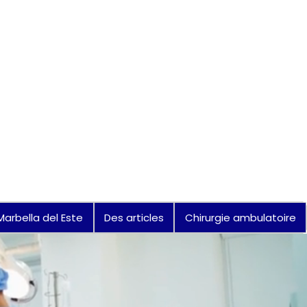
Marbella del Este
Des articles
Chirurgie ambulatoire