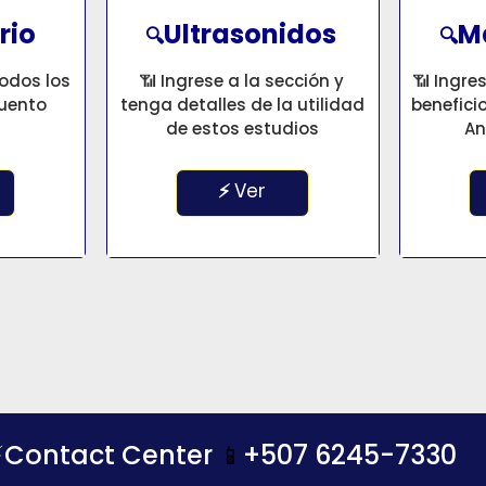
rio
Ultrasonidos
M
🔍
🔍
todos los
📶 Ingrese a la sección y
📶 Ingre
cuento
tenga detalles de la utilidad
benefic
de estos estudios
An
⚡ Ver
⚡Contact Center
+507 6245-7330
📱