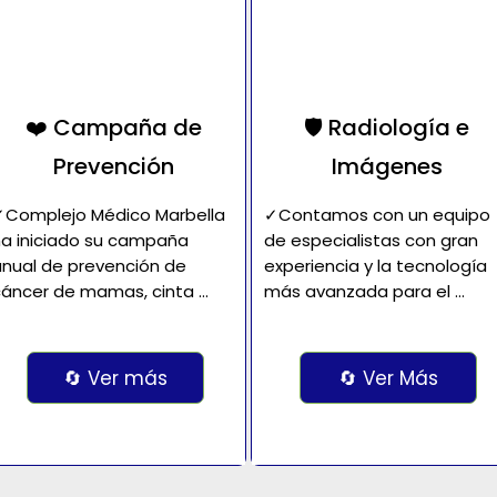
❤️ Campaña de
🛡️ Radiología e
Prevención
Imágenes
Complejo Médico Marbella 
✓Contamos con un equipo 
a iniciado su campaña 
de especialistas con gran 
nual de prevención de 
experiencia y la tecnología 
áncer de mamas, cinta 
más avanzada para el 
osada, y cáncer de 
diagnóstico radiológico de 
róstata cinta celeste.

diversas patologías.

onsientes que la 
con el objetivo de poder 
🔄 Ver más
🔄 Ver Más
revención es todo el año y 
realizar un diagnóstico 
ara beneficiar a pacientes, 
rápido y con la máxima 
a misma tendrá vigencia 
precisión...
asta el 31 de diciembre de 
024.