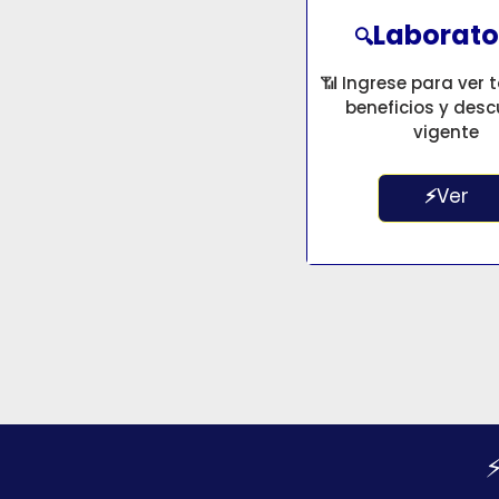
Laborato
🔍
📶 Ingrese para ver 
beneficios y des
vigente
⚡Ver