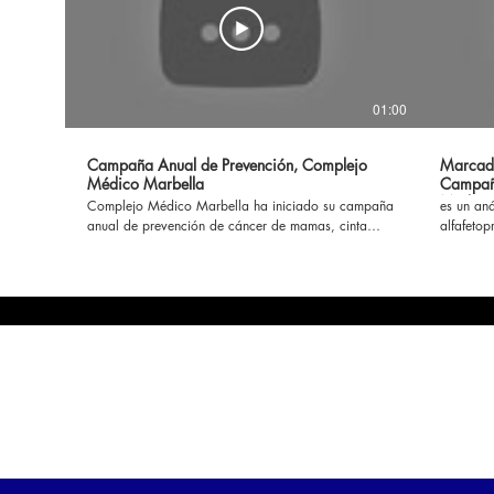
01:00
Campaña Anual de Prevención, Complejo
Marcado
Médico Marbella
Campaña
Médico
Complejo Médico Marbella ha iniciado su campaña
es un aná
anual de prevención de cáncer de mamas, cinta
alfafetop
rosada, y cáncer de próstata cinta celeste… para
lo genera
más información ingrese aquí
ciertos t
https://www.complejomedicomarbella.com/campanas-
https://
preventivas #laboratorio #mamas #prostata