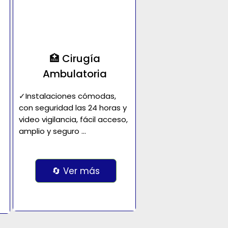
🏥 Cirugía
Ambulatoria
✓Instalaciones cómodas, 
con seguridad las 24 horas y 
video vigilancia, fácil acceso, 
amplio y seguro 
estacionamiento; todo 
pensado para su 
comodidad.

🔄 Ver más
Tres salas de operaciones 
(quirófanos) 
completamente equipados 
para procedimientos 
ambulatorios y de...