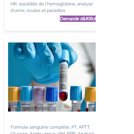
HR, solubilité de l'hémoglobine, analyse
d'urine, ovules et parasites
Demande d&#39;étude
Profil préopératoire
Formule sanguine complète, PT, APTT,
Glucose, Acide urique, VIH, RPR, Analyse